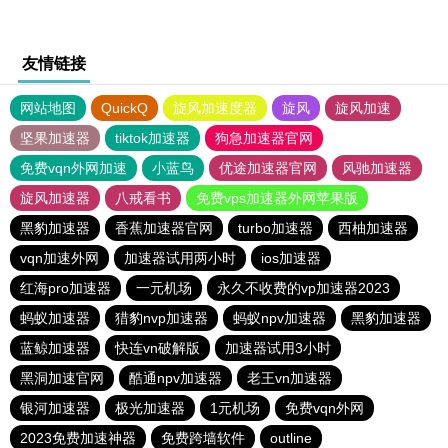
友情链接
网站地图
QuickQ
旋风加速度器
旋风
旋风加速
坚果加速器
tiktok加速器
狗急加速器官网
免费vqn外网加速
小蓝鸟
优途加速器官网
风驰加速器
旋风加速器
八戒看书
免费vps加速器外网苹果版
黑豹加速器
香蕉加速器官网
turbo加速器
西柚加速器
vqn加速外网
加速器试用两小时
ios加速器
红海pro加速器
一元机场
永久不收费的vp加速器2023
蚂蚁加速器
猎豹nvp加速器
蚂蚁npv加速器
黑豹加速器
蓝鲸加速器
快连vn破解版
加速器试用3小时
黑洞加速官网
酷通npv加速器
老王vn加速器
银河加速器
极光加速器
1元机场
免费vqn外网
2023免费加速神器
免费跨墙软件
outline