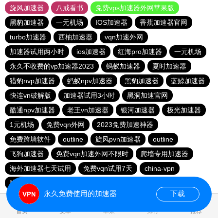
旋风加速器
八戒看书
免费vps加速器外网苹果版
黑豹加速器
一元机场
IOS加速器
香蕉加速器官网
turbo加速器
西柚加速器
vqn加速外网
加速器试用两小时
ios加速器
红海pro加速器
一元机场
永久不收费的vp加速器2023
蚂蚁加速器
夏时加速器
猎豹nvp加速器
蚂蚁npv加速器
黑豹加速器
蓝鲸加速器
快连vn破解版
加速器试用3小时
黑洞加速官网
酷通npv加速器
老王vn加速器
银河加速器
极光加速器
1元机场
免费vqn外网
2023免费加速神器
免费跨墙软件
outline
旋风pvn加速器
outline
飞狗加速器
免费vqn加速外网不限时
爬墙专用加速器
海外加速器七天试用
免费vqn试用7天
china-vpn
猎豹加速器官网
BitzNet官网
永久免费使用的加速器
下载
0.821183s
首页
安卓
苹果
排行
推荐