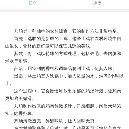
简介
排行
几鸡是一种独特的农村饭食，它的制作方法非常特别。
首先，选取的是新鲜的土鸡，这些土鸡在农村环境中自
由生长，食材的新鲜度可以保证几鸡的美味。
其次，将土鸡以特殊的方式处理，包括去毛、去内脏和
焯水等步骤。
然后，用特制的香料和调味品腌制土鸡，使其入味。
最后，将土鸡置入铁锅中，加入适量的水，炖煮2小时以
上。
这个过程中，它会慢慢释放出浓郁的鸡汤汁液，让鸡肉
更加鲜美嫩滑。
几鸡制作出来的鸡肉鲜嫩多汁，口感细腻，肉质天然紧
实，肉香扑鼻。
鸡汤清澈透亮，鲜醇味浓，让人回味无穷。
在农村的聚餐和节日过年时，几鸡是不可或缺的美食之