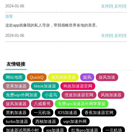
2024-01-06
支持
[0]
反对
[0]
游客
这款app就像我的私人导游，带我领略世界各地的美景。
2024-01-06
支持
[0]
反对
[0]
友情链接
网站地图
QuickQ
旋风加速度器
旋风
旋风加速
坚果加速器
tiktok加速器
狗急加速器官网
免费vqn外网加速
小蓝鸟
优途加速器官网
风驰加速器
旋风加速器
八戒看书
免费vps加速器外网苹果版
黑豹加速器
一元机场
IOS加速器
香蕉加速器官网
turbo加速器
西柚加速器
vqn加速外网
加速器试用两小时
ios加速器
红海pro加速器
一元机场