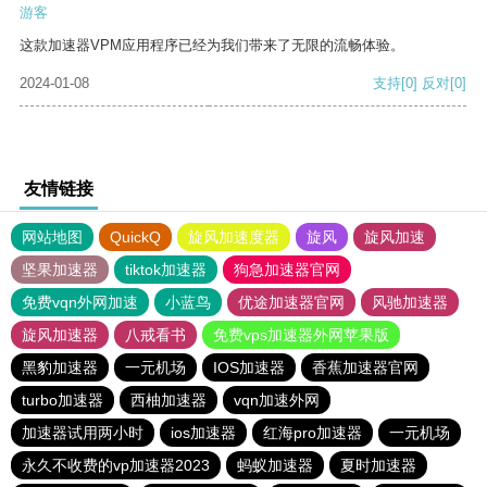
游客
这款加速器VPM应用程序已经为我们带来了无限的流畅体验。
2024-01-08
支持
[0]
反对
[0]
友情链接
网站地图
QuickQ
旋风加速度器
旋风
旋风加速
坚果加速器
tiktok加速器
狗急加速器官网
免费vqn外网加速
小蓝鸟
优途加速器官网
风驰加速器
旋风加速器
八戒看书
免费vps加速器外网苹果版
黑豹加速器
一元机场
IOS加速器
香蕉加速器官网
turbo加速器
西柚加速器
vqn加速外网
加速器试用两小时
ios加速器
红海pro加速器
一元机场
永久不收费的vp加速器2023
蚂蚁加速器
夏时加速器