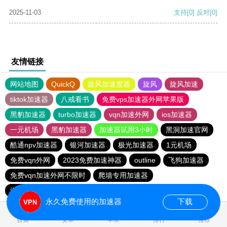
2025-11-03
支持
[0]
反对
[0]
友情链接
网站地图
QuickQ
旋风加速度器
旋风
旋风加速
tiktok加速器
八戒看书
免费vps加速器外网苹果版
黑豹加速器
turbo加速器
vqn加速外网
ios加速器
一元机场
黑豹加速器
加速器试用3小时
黑洞加速官网
酷通npv加速器
银河加速器
极光加速器
1元机场
免费vqn外网
2023免费加速神器
outline
飞狗加速器
免费vqn加速外网不限时
爬墙专用加速器
海外加速器七天试用
猎豹加速器官网
永久免费使用的加速器
下载
0.113978s
首页
安卓
苹果
排行
推荐