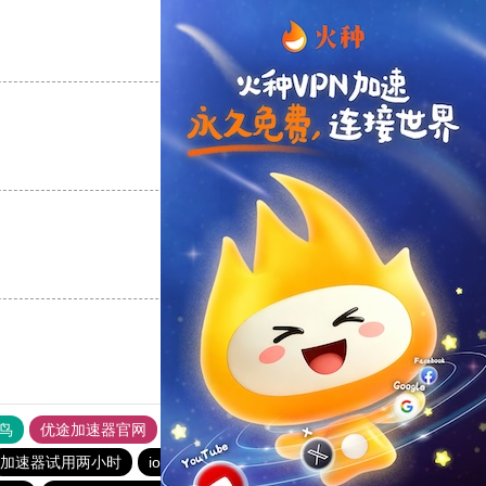
支持
[0]
反对
[0]
支持
[0]
反对
[0]
支持
[0]
反对
[0]
鸟
优途加速器官网
风驰加速器
旋风加速器
八戒看书
加速器试用两小时
ios加速器
红海pro加速器
一元机场