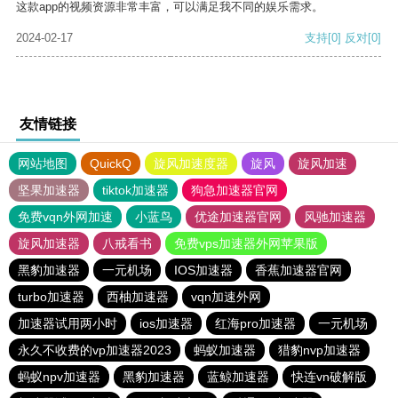
这款app的视频资源非常丰富，可以满足我不同的娱乐需求。
2024-02-17
支持
[0]
反对
[0]
友情链接
网站地图
QuickQ
旋风加速度器
旋风
旋风加速
坚果加速器
tiktok加速器
狗急加速器官网
免费vqn外网加速
小蓝鸟
优途加速器官网
风驰加速器
旋风加速器
八戒看书
免费vps加速器外网苹果版
黑豹加速器
一元机场
IOS加速器
香蕉加速器官网
turbo加速器
西柚加速器
vqn加速外网
加速器试用两小时
ios加速器
红海pro加速器
一元机场
永久不收费的vp加速器2023
蚂蚁加速器
猎豹nvp加速器
蚂蚁npv加速器
黑豹加速器
蓝鲸加速器
快连vn破解版