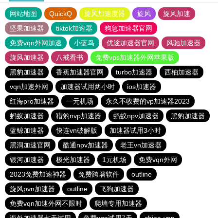
网站地图
QuickQ
旋风加速度器
旋风
旋风加速
坚果加速器
tiktok加速器
狗急加速器官网
免费vqn外网加速
小蓝鸟
优途加速器官网
风驰加速器
旋风加速器
八戒看书
免费vps加速器外网苹果版
黑豹加速器
香蕉加速器官网
turbo加速器
西柚加速器
vqn加速外网
加速器试用两小时
ios加速器
红海pro加速器
一元机场
永久不收费的vp加速器2023
蚂蚁加速器
猎豹nvp加速器
蚂蚁npv加速器
黑豹加速器
蓝鲸加速器
快连vn破解版
加速器试用3小时
黑洞加速官网
酷通npv加速器
老王vn加速器
银河加速器
极光加速器
1元机场
免费vqn外网
2023免费加速神器
免费跨墙软件
outline
旋风pvn加速器
outline
飞狗加速器
免费vqn加速外网不限时
爬墙专用加速器