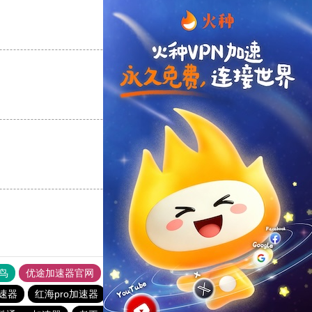
支持
[0]
反对
[0]
支持
[0]
反对
[0]
支持
[0]
反对
[0]
鸟
优途加速器官网
风驰加速器
旋风加速器
八戒看书
加速器
红海pro加速器
一元机场
永久不收费的vp加速器2023