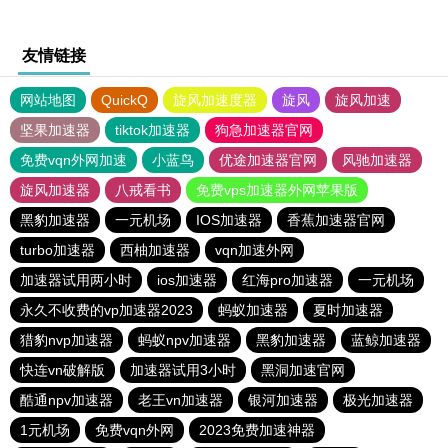
友情链接
网站地图
QuickQ
旋风加速度器
旋风
旋风加速
坚果加速器
tiktok加速器
狗急加速器官网
免费vqn外网加速
小蓝鸟
优途加速器官网
风驰加速器
旋风加速器
八戒看书
免费vps加速器外网苹果版
黑豹加速器
一元机场
IOS加速器
香蕉加速器官网
turbo加速器
西柚加速器
vqn加速外网
加速器试用两小时
ios加速器
红海pro加速器
一元机场
永久不收费的vp加速器2023
蚂蚁加速器
夏时加速器
猎豹nvp加速器
蚂蚁npv加速器
黑豹加速器
蓝鲸加速器
快连vn破解版
加速器试用3小时
黑洞加速官网
酷通npv加速器
老王vn加速器
银河加速器
极光加速器
1元机场
免费vqn外网
2023免费加速神器