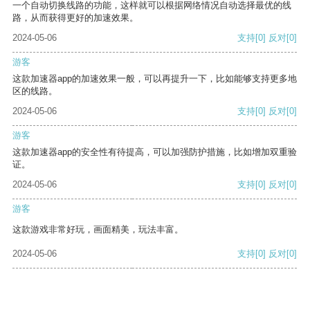
一个自动切换线路的功能，这样就可以根据网络情况自动选择最优的线
路，从而获得更好的加速效果。
2024-05-06
支持
[0]
反对
[0]
游客
这款加速器app的加速效果一般，可以再提升一下，比如能够支持更多地
区的线路。
2024-05-06
支持
[0]
反对
[0]
游客
这款加速器app的安全性有待提高，可以加强防护措施，比如增加双重验
证。
2024-05-06
支持
[0]
反对
[0]
游客
这款游戏非常好玩，画面精美，玩法丰富。
2024-05-06
支持
[0]
反对
[0]