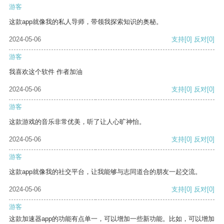
游客
这款app就像我的私人导师，带领我探索知识的奥秘。
2024-05-06
支持
[0]
反对
[0]
游客
我喜欢这个软件 作者加油
2024-05-06
支持
[0]
反对
[0]
游客
这款游戏的音乐非常优美，听了让人心旷神怡。
2024-05-06
支持
[0]
反对
[0]
游客
这款app就像我的社交平台，让我能够与志同道合的朋友一起交流。
2024-05-06
支持
[0]
反对
[0]
游客
这款加速器app的功能有点单一，可以增加一些新功能。比如，可以增加