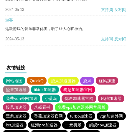
2024-05-13
支持
[0]
反对
[0]
游客
这款游戏的音乐非常优美，听了让人心旷神怡。
2024-05-13
支持
[0]
反对
[0]
友情链接
网站地图
QuickQ
旋风加速度器
旋风
旋风加速
坚果加速器
tiktok加速器
狗急加速器官网
免费vqn外网加速
小蓝鸟
优途加速器官网
风驰加速器
旋风加速器
八戒看书
免费vps加速器外网苹果版
黑豹加速器
香蕉加速器官网
turbo加速器
vqn加速外网
ios加速器
红海pro加速器
一元机场
蚂蚁npv加速器