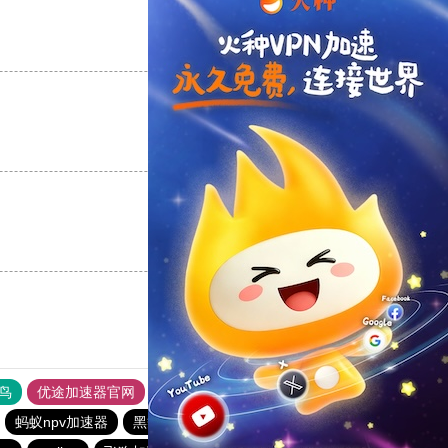
支持
[0]
反对
[0]
支持
[0]
反对
[0]
支持
[0]
反对
[0]
鸟
优途加速器官网
风驰加速器
旋风加速器
八戒看书
蚂蚁npv加速器
黑豹加速器
加速器试用3小时