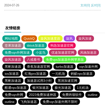
2024-07-26
支持
[0]
反对
[0]
友情链接
网站地图
QuickQ
旋风加速度器
旋风
旋风加速
坚果加速器
tiktok加速器
狗急加速器官网
免费vqn外网加速
小蓝鸟
优途加速器官网
风驰加速器
旋风加速器
八戒看书
免费vps加速器外网苹果版
黑豹加速器
香蕉加速器官网
turbo加速器
vqn加速外网
ios加速器
红海pro加速器
一元机场
蚂蚁npv加速器
黑豹加速器
加速器试用3小时
黑洞加速官网
酷通npv加速器
银河加速器
极光加速器
1元机场
免费vqn外网
2023免费加速神器
免费跨墙软件
outline
outline
飞狗加速器
免费vqn加速外网不限时