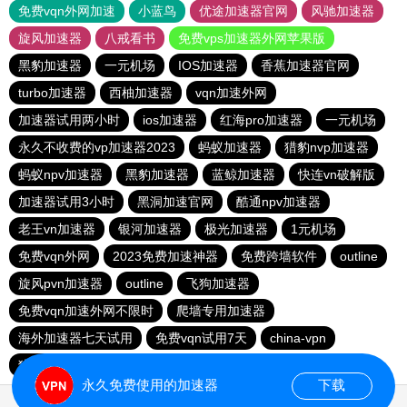
免费vqn外网加速
小蓝鸟
优途加速器官网
风驰加速器
旋风加速器
八戒看书
免费vps加速器外网苹果版
黑豹加速器
一元机场
IOS加速器
香蕉加速器官网
turbo加速器
西柚加速器
vqn加速外网
加速器试用两小时
ios加速器
红海pro加速器
一元机场
永久不收费的vp加速器2023
蚂蚁加速器
猎豹nvp加速器
蚂蚁npv加速器
黑豹加速器
蓝鲸加速器
快连vn破解版
加速器试用3小时
黑洞加速官网
酷通npv加速器
老王vn加速器
银河加速器
极光加速器
1元机场
免费vqn外网
2023免费加速神器
免费跨墙软件
outline
旋风pvn加速器
outline
飞狗加速器
免费vqn加速外网不限时
爬墙专用加速器
海外加速器七天试用
免费vqn试用7天
china-vpn
猎豹加速器官网
BitzNet官网
永久免费使用的加速器
下载