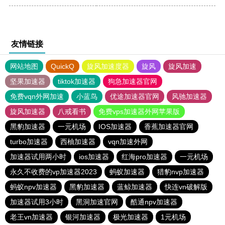
友情链接
网站地图
QuickQ
旋风加速度器
旋风
旋风加速
坚果加速器
tiktok加速器
狗急加速器官网
免费vqn外网加速
小蓝鸟
优途加速器官网
风驰加速器
旋风加速器
八戒看书
免费vps加速器外网苹果版
黑豹加速器
一元机场
IOS加速器
香蕉加速器官网
turbo加速器
西柚加速器
vqn加速外网
加速器试用两小时
ios加速器
红海pro加速器
一元机场
永久不收费的vp加速器2023
蚂蚁加速器
猎豹nvp加速器
蚂蚁npv加速器
黑豹加速器
蓝鲸加速器
快连vn破解版
加速器试用3小时
黑洞加速官网
酷通npv加速器
老王vn加速器
银河加速器
极光加速器
1元机场