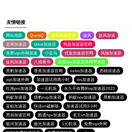
友情链接
网站地图
QuickQ
旋风加速度器
旋风
旋风加速
坚果加速器
tiktok加速器
狗急加速器官网
免费vqn外网加速
小蓝鸟
优途加速器官网
风驰加速器
旋风加速器
八戒看书
免费vps加速器外网苹果版
黑豹加速器
香蕉加速器官网
turbo加速器
西柚加速器
vqn加速外网
加速器试用两小时
ios加速器
红海pro加速器
一元机场
永久不收费的vp加速器2023
蚂蚁加速器
猎豹nvp加速器
蚂蚁npv加速器
黑豹加速器
蓝鲸加速器
快连vn破解版
加速器试用3小时
黑洞加速官网
酷通npv加速器
老王vn加速器
银河加速器
极光加速器
1元机场
免费vqn外网