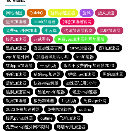
网站地图
QuickQ
旋风加速度器
旋风
旋风加速
坚果加速器
tiktok加速器
狗急加速器官网
免费vqn外网加速
小蓝鸟
优途加速器官网
风驰加速器
旋风加速器
八戒看书
免费vps加速器外网苹果版
黑豹加速器
香蕉加速器官网
turbo加速器
西柚加速器
vqn加速外网
加速器试用两小时
ios加速器
红海pro加速器
一元机场
永久不收费的vp加速器2023
蚂蚁加速器
猎豹nvp加速器
蚂蚁npv加速器
黑豹加速器
蓝鲸加速器
快连vn破解版
加速器试用3小时
黑洞加速官网
酷通npv加速器
老王vn加速器
银河加速器
极光加速器
1元机场
免费vqn外网
2023免费加速神器
免费跨墙软件
outline
旋风pvn加速器
outline
飞狗加速器
免费vqn加速外网不限时
爬墙专用加速器