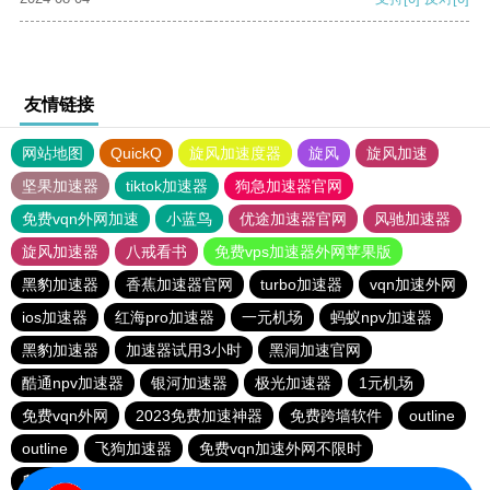
友情链接
网站地图
QuickQ
旋风加速度器
旋风
旋风加速
坚果加速器
tiktok加速器
狗急加速器官网
免费vqn外网加速
小蓝鸟
优途加速器官网
风驰加速器
旋风加速器
八戒看书
免费vps加速器外网苹果版
黑豹加速器
香蕉加速器官网
turbo加速器
vqn加速外网
ios加速器
红海pro加速器
一元机场
蚂蚁npv加速器
黑豹加速器
加速器试用3小时
黑洞加速官网
酷通npv加速器
银河加速器
极光加速器
1元机场
免费vqn外网
2023免费加速神器
免费跨墙软件
outline
outline
飞狗加速器
免费vqn加速外网不限时
爬墙专用加速器
海外加速器七天试用
猎豹加速器官网